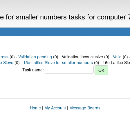
eve for smaller numbers tasks for computer
gress
(0) ·
Validation pending
(0) · Validation inconclusive (0) ·
Valid
(0) 
ce Sieve
(0) ·
15e Lattice Sieve for smaller numbers
(0) · 16e Lattice Si
Task name:
Home
|
My Account
|
Message Boards