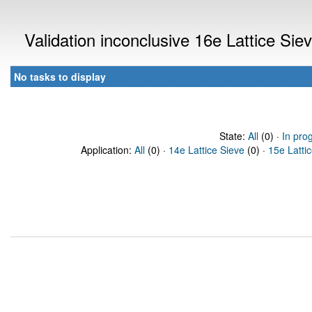
Validation inconclusive 16e Lattice Si
No tasks to display
State:
All
(0) ·
In pro
Application:
All
(0) ·
14e Lattice Sieve
(0) ·
15e Latti