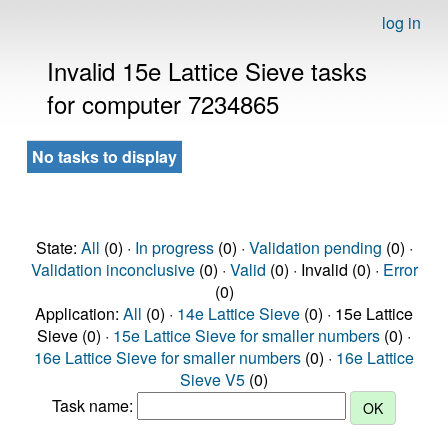
log in
Invalid 15e Lattice Sieve tasks
for computer 7234865
No tasks to display
State:
All
(0) ·
In progress
(0) ·
Validation pending
(0) ·
Validation inconclusive
(0) ·
Valid
(0) · Invalid (0) ·
Error
(0)
Application:
All
(0) ·
14e Lattice Sieve
(0) · 15e Lattice
Sieve (0) ·
15e Lattice Sieve for smaller numbers
(0) ·
16e Lattice Sieve for smaller numbers
(0) ·
16e Lattice
Sieve V5
(0)
Task name: