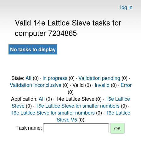
log in
Valid 14e Lattice Sieve tasks for
computer 7234865
No tasks to display
State:
All
(0) ·
In progress
(0) ·
Validation pending
(0) ·
Validation inconclusive
(0) · Valid (0) ·
Invalid
(0) ·
Error
(0)
Application:
All
(0) · 14e Lattice Sieve (0) ·
15e Lattice
Sieve
(0) ·
15e Lattice Sieve for smaller numbers
(0) ·
16e Lattice Sieve for smaller numbers
(0) ·
16e Lattice
Sieve V5
(0)
Task name: