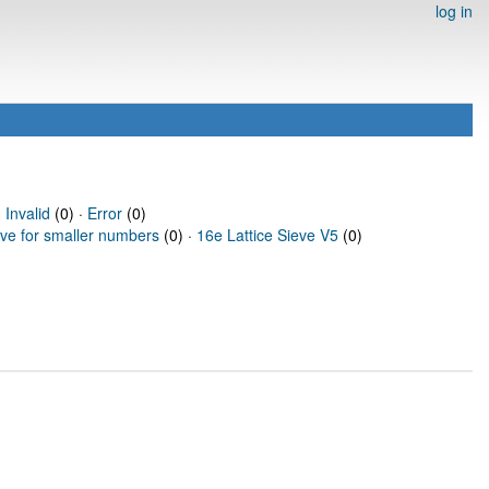
log in
·
Invalid
(0) ·
Error
(0)
eve for smaller numbers
(0) ·
16e Lattice Sieve V5
(0)