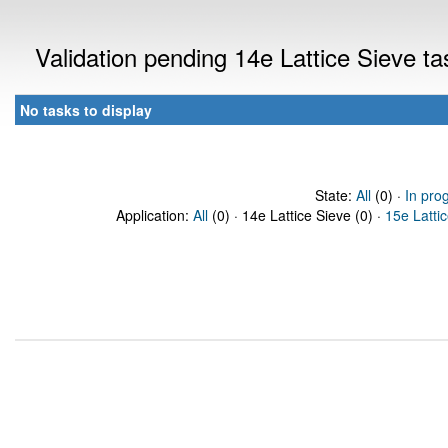
Validation pending 14e Lattice Sieve t
No tasks to display
State:
All
(0) ·
In pro
Application:
All
(0) · 14e Lattice Sieve (0) ·
15e Latti