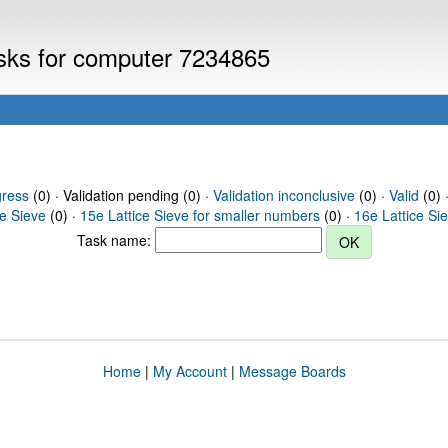
asks for computer 7234865
gress
(0) · Validation pending (0) ·
Validation inconclusive
(0) ·
Valid
(0) 
ce Sieve
(0) ·
15e Lattice Sieve for smaller numbers
(0) ·
16e Lattice Si
Task name:
Home
|
My Account
|
Message Boards