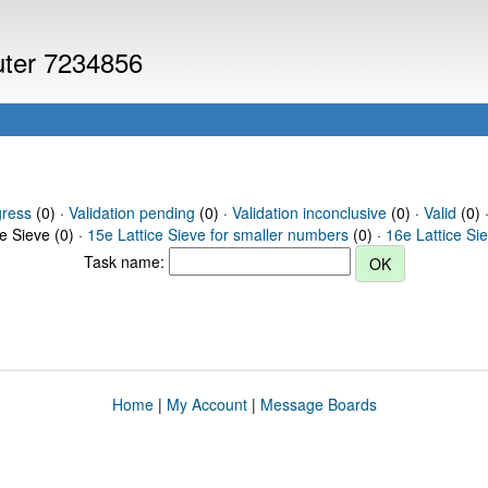
puter 7234856
gress
(0) ·
Validation pending
(0) ·
Validation inconclusive
(0) ·
Valid
(0) 
ce Sieve (0) ·
15e Lattice Sieve for smaller numbers
(0) ·
16e Lattice Si
Task name:
Home
|
My Account
|
Message Boards