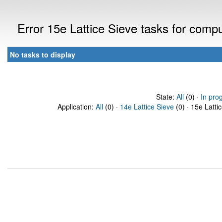
Error 15e Lattice Sieve tasks for com
No tasks to display
State:
All
(0) ·
In pro
Application:
All
(0) ·
14e Lattice Sieve
(0) · 15e Latti