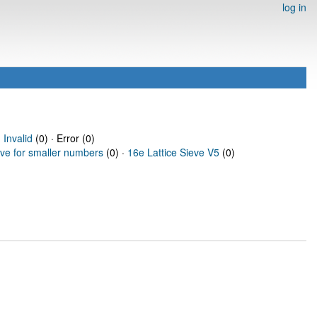
log in
·
Invalid
(0) · Error (0)
eve for smaller numbers
(0) ·
16e Lattice Sieve V5
(0)