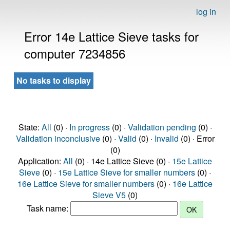
log in
Error 14e Lattice Sieve tasks for
computer 7234856
No tasks to display
State:
All
(0) ·
In progress
(0) ·
Validation pending
(0) ·
Validation inconclusive
(0) ·
Valid
(0) ·
Invalid
(0) · Error
(0)
Application:
All
(0) · 14e Lattice Sieve (0) ·
15e Lattice
Sieve
(0) ·
15e Lattice Sieve for smaller numbers
(0) ·
16e Lattice Sieve for smaller numbers
(0) ·
16e Lattice
Sieve V5
(0)
Task name: