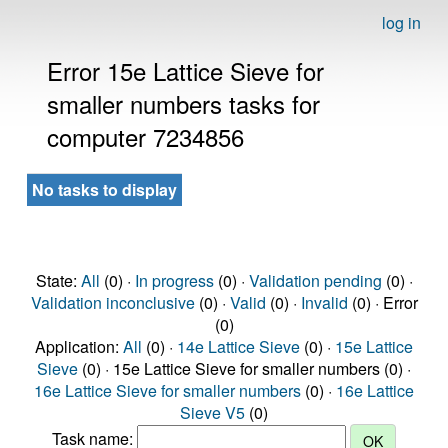
log in
Error 15e Lattice Sieve for
smaller numbers tasks for
computer 7234856
No tasks to display
State:
All
(0) ·
In progress
(0) ·
Validation pending
(0) ·
Validation inconclusive
(0) ·
Valid
(0) ·
Invalid
(0) · Error
(0)
Application:
All
(0) ·
14e Lattice Sieve
(0) ·
15e Lattice
Sieve
(0) · 15e Lattice Sieve for smaller numbers (0) ·
16e Lattice Sieve for smaller numbers
(0) ·
16e Lattice
Sieve V5
(0)
Task name: