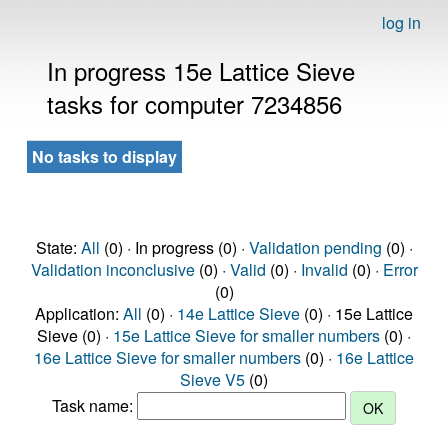
log in
In progress 15e Lattice Sieve
tasks for computer 7234856
No tasks to display
State:
All
(0) · In progress (0) ·
Validation pending
(0) ·
Validation inconclusive
(0) ·
Valid
(0) ·
Invalid
(0) ·
Error
(0)
Application:
All
(0) ·
14e Lattice Sieve
(0) · 15e Lattice
Sieve (0) ·
15e Lattice Sieve for smaller numbers
(0) ·
16e Lattice Sieve for smaller numbers
(0) ·
16e Lattice
Sieve V5
(0)
Task name: