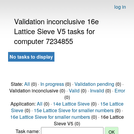
log in
Validation inconclusive 16e
Lattice Sieve V5 tasks for
computer 7234855
No tasks to display
State:
All
(0) ·
In progress
(0) ·
Validation pending
(0) ·
Validation inconclusive (0) ·
Valid
(0) ·
Invalid
(0) ·
Error
(0)
Application:
All
(0) ·
14e Lattice Sieve
(0) ·
15e Lattice
Sieve
(0) ·
15e Lattice Sieve for smaller numbers
(0) ·
16e Lattice Sieve for smaller numbers
(0) · 16e Lattice
Sieve V5 (0)
Task name: