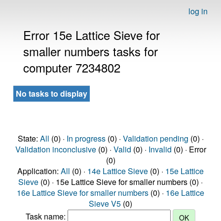
log in
Error 15e Lattice Sieve for
smaller numbers tasks for
computer 7234802
No tasks to display
State:
All
(0) ·
In progress
(0) ·
Validation pending
(0) ·
Validation inconclusive
(0) ·
Valid
(0) ·
Invalid
(0) · Error
(0)
Application:
All
(0) ·
14e Lattice Sieve
(0) ·
15e Lattice
Sieve
(0) · 15e Lattice Sieve for smaller numbers (0) ·
16e Lattice Sieve for smaller numbers
(0) ·
16e Lattice
Sieve V5
(0)
Task name: