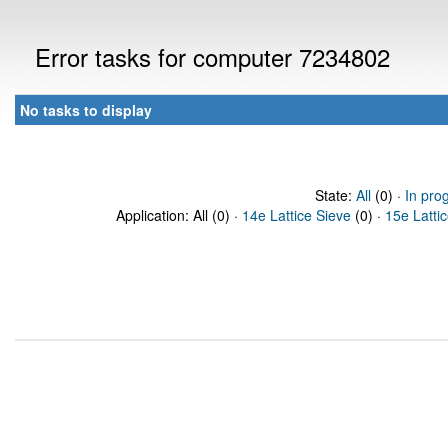
Error tasks for computer 7234802
No tasks to display
State:
All
(0) ·
In pro
Application: All (0) ·
14e Lattice Sieve
(0) ·
15e Latti