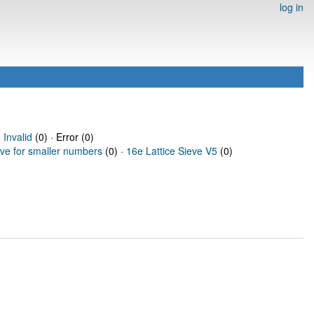
log in
·
Invalid
(0) · Error (0)
eve for smaller numbers
(0) ·
16e Lattice Sieve V5
(0)