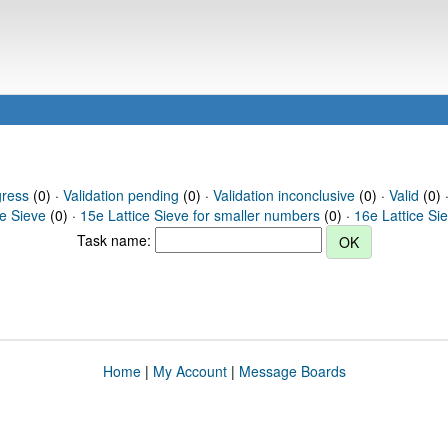
gress
(0) ·
Validation pending
(0) ·
Validation inconclusive
(0) ·
Valid
(0) 
ce Sieve
(0) ·
15e Lattice Sieve for smaller numbers
(0) ·
16e Lattice Si
Task name:
Home
|
My Account
|
Message Boards