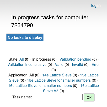
log in
In progress tasks for computer
7234790
No tasks to display
State:
All
(0) · In progress (0) ·
Validation pending
(0) ·
Validation inconclusive
(0) ·
Valid
(0) ·
Invalid
(0) ·
Error
(0)
Application: All (0) ·
14e Lattice Sieve
(0) ·
15e Lattice
Sieve
(0) ·
15e Lattice Sieve for smaller numbers
(0) ·
16e Lattice Sieve for smaller numbers
(0) ·
16e Lattice
Sieve V5
(0)
Task name: