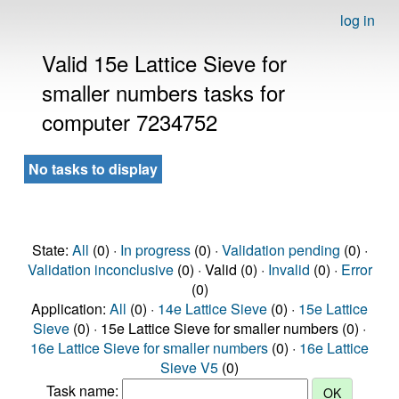
log in
Valid 15e Lattice Sieve for
smaller numbers tasks for
computer 7234752
No tasks to display
State:
All
(0) ·
In progress
(0) ·
Validation pending
(0) ·
Validation inconclusive
(0) · Valid (0) ·
Invalid
(0) ·
Error
(0)
Application:
All
(0) ·
14e Lattice Sieve
(0) ·
15e Lattice
Sieve
(0) · 15e Lattice Sieve for smaller numbers (0) ·
16e Lattice Sieve for smaller numbers
(0) ·
16e Lattice
Sieve V5
(0)
Task name: