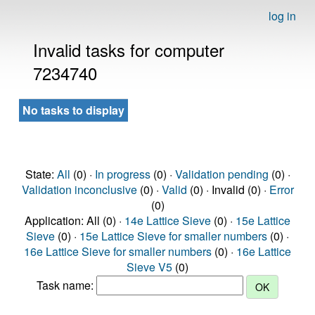
log in
Invalid tasks for computer
7234740
No tasks to display
State:
All
(0) ·
In progress
(0) ·
Validation pending
(0) ·
Validation inconclusive
(0) ·
Valid
(0) · Invalid (0) ·
Error
(0)
Application: All (0) ·
14e Lattice Sieve
(0) ·
15e Lattice
Sieve
(0) ·
15e Lattice Sieve for smaller numbers
(0) ·
16e Lattice Sieve for smaller numbers
(0) ·
16e Lattice
Sieve V5
(0)
Task name: