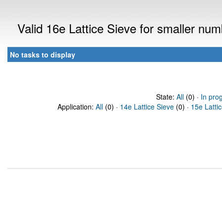
Valid 16e Lattice Sieve for smaller nu
No tasks to display
State:
All
(0) ·
In pro
Application:
All
(0) ·
14e Lattice Sieve
(0) ·
15e Latti