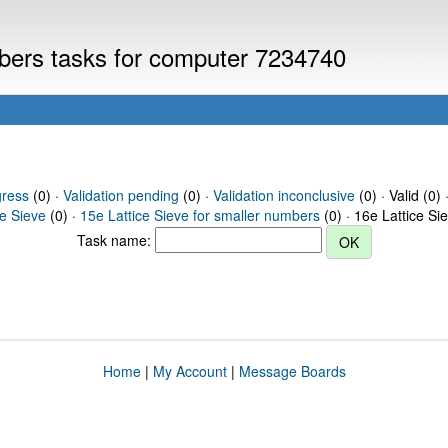
mbers tasks for computer 7234740
gress
(0) ·
Validation pending
(0) ·
Validation inconclusive
(0) · Valid (0) 
ce Sieve
(0) ·
15e Lattice Sieve for smaller numbers
(0) · 16e Lattice Si
Task name:
Home
|
My Account
|
Message Boards