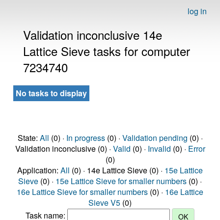
log in
Validation inconclusive 14e
Lattice Sieve tasks for computer
7234740
No tasks to display
State:
All
(0) ·
In progress
(0) ·
Validation pending
(0) ·
Validation inconclusive (0) ·
Valid
(0) ·
Invalid
(0) ·
Error
(0)
Application:
All
(0) · 14e Lattice Sieve (0) ·
15e Lattice
Sieve
(0) ·
15e Lattice Sieve for smaller numbers
(0) ·
16e Lattice Sieve for smaller numbers
(0) ·
16e Lattice
Sieve V5
(0)
Task name: