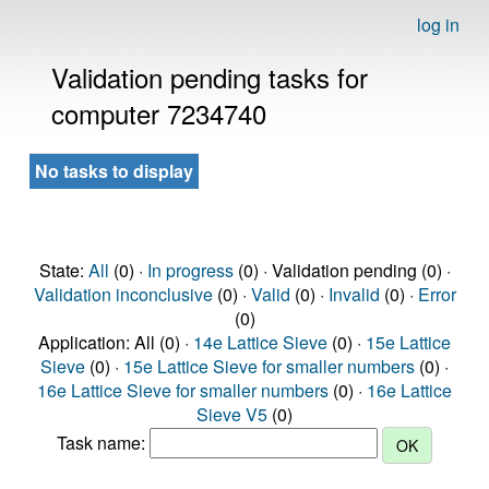
log in
Validation pending tasks for
computer 7234740
No tasks to display
State:
All
(0) ·
In progress
(0) · Validation pending (0) ·
Validation inconclusive
(0) ·
Valid
(0) ·
Invalid
(0) ·
Error
(0)
Application: All (0) ·
14e Lattice Sieve
(0) ·
15e Lattice
Sieve
(0) ·
15e Lattice Sieve for smaller numbers
(0) ·
16e Lattice Sieve for smaller numbers
(0) ·
16e Lattice
Sieve V5
(0)
Task name: