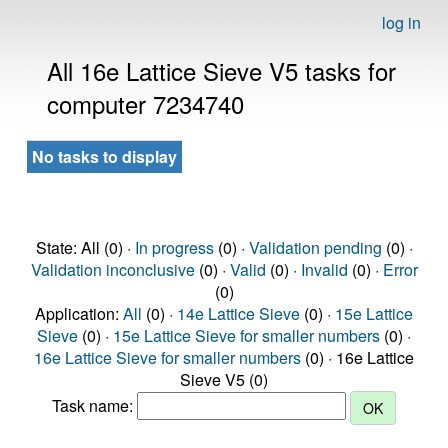
log in
All 16e Lattice Sieve V5 tasks for
computer 7234740
No tasks to display
State: All (0) ·
In progress
(0) ·
Validation pending
(0) ·
Validation inconclusive
(0) ·
Valid
(0) ·
Invalid
(0) ·
Error
(0)
Application:
All
(0) ·
14e Lattice Sieve
(0) ·
15e Lattice
Sieve
(0) ·
15e Lattice Sieve for smaller numbers
(0) ·
16e Lattice Sieve for smaller numbers
(0) · 16e Lattice
Sieve V5 (0)
Task name: