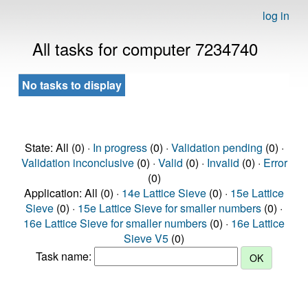
log in
All tasks for computer 7234740
No tasks to display
State: All (0) ·
In progress
(0) ·
Validation pending
(0) ·
Validation inconclusive
(0) ·
Valid
(0) ·
Invalid
(0) ·
Error
(0)
Application: All (0) ·
14e Lattice Sieve
(0) ·
15e Lattice
Sieve
(0) ·
15e Lattice Sieve for smaller numbers
(0) ·
16e Lattice Sieve for smaller numbers
(0) ·
16e Lattice
Sieve V5
(0)
Task name: