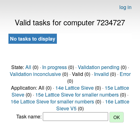
log in
Valid tasks for computer 7234727
No tasks to display
State:
All
(0) ·
In progress
(0) ·
Validation pending
(0) ·
Validation inconclusive
(0) · Valid (0) ·
Invalid
(0) ·
Error
(0)
Application: All (0) ·
14e Lattice Sieve
(0) ·
15e Lattice
Sieve
(0) ·
15e Lattice Sieve for smaller numbers
(0) ·
16e Lattice Sieve for smaller numbers
(0) ·
16e Lattice
Sieve V5
(0)
Task name: