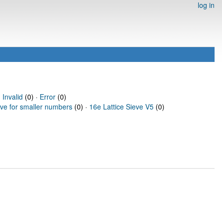
log in
·
Invalid
(0) ·
Error
(0)
eve for smaller numbers
(0) ·
16e Lattice Sieve V5
(0)