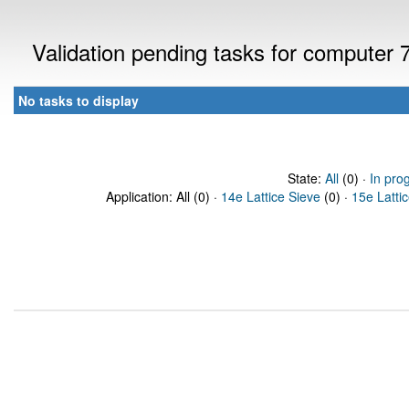
Validation pending tasks for computer
No tasks to display
State:
All
(0) ·
In pro
Application: All (0) ·
14e Lattice Sieve
(0) ·
15e Latti