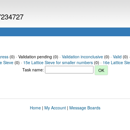
 7234727
gress
(0) · Validation pending (0) ·
Validation inconclusive
(0) ·
Valid
(0) 
ce Sieve
(0) ·
15e Lattice Sieve for smaller numbers
(0) ·
16e Lattice Si
Task name:
Home
|
My Account
|
Message Boards