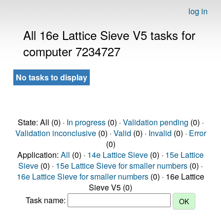
log in
All 16e Lattice Sieve V5 tasks for
computer 7234727
No tasks to display
State: All (0) ·
In progress
(0) ·
Validation pending
(0) ·
Validation inconclusive
(0) ·
Valid
(0) ·
Invalid
(0) ·
Error
(0)
Application:
All
(0) ·
14e Lattice Sieve
(0) ·
15e Lattice
Sieve
(0) ·
15e Lattice Sieve for smaller numbers
(0) ·
16e Lattice Sieve for smaller numbers
(0) · 16e Lattice
Sieve V5 (0)
Task name: