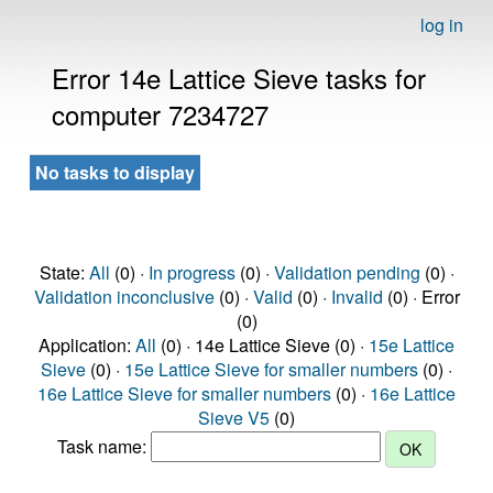
log in
Error 14e Lattice Sieve tasks for
computer 7234727
No tasks to display
State:
All
(0) ·
In progress
(0) ·
Validation pending
(0) ·
Validation inconclusive
(0) ·
Valid
(0) ·
Invalid
(0) · Error
(0)
Application:
All
(0) · 14e Lattice Sieve (0) ·
15e Lattice
Sieve
(0) ·
15e Lattice Sieve for smaller numbers
(0) ·
16e Lattice Sieve for smaller numbers
(0) ·
16e Lattice
Sieve V5
(0)
Task name: