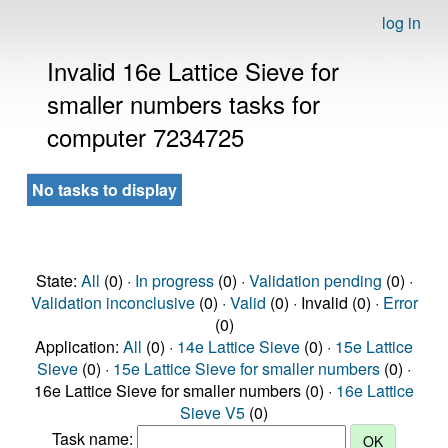
log in
Invalid 16e Lattice Sieve for
smaller numbers tasks for
computer 7234725
No tasks to display
State:
All
(0) ·
In progress
(0) ·
Validation pending
(0) ·
Validation inconclusive
(0) ·
Valid
(0) · Invalid (0) ·
Error
(0)
Application:
All
(0) ·
14e Lattice Sieve
(0) ·
15e Lattice
Sieve
(0) ·
15e Lattice Sieve for smaller numbers
(0) ·
16e Lattice Sieve for smaller numbers (0) ·
16e Lattice
Sieve V5
(0)
Task name: