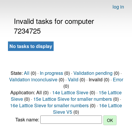
log in
Invalid tasks for computer
7234725
No tasks to display
State:
All
(0) ·
In progress
(0) ·
Validation pending
(0) ·
Validation inconclusive
(0) ·
Valid
(0) · Invalid (0) ·
Error
(0)
Application: All (0) ·
14e Lattice Sieve
(0) ·
15e Lattice
Sieve
(0) ·
15e Lattice Sieve for smaller numbers
(0) ·
16e Lattice Sieve for smaller numbers
(0) ·
16e Lattice
Sieve V5
(0)
Task name: