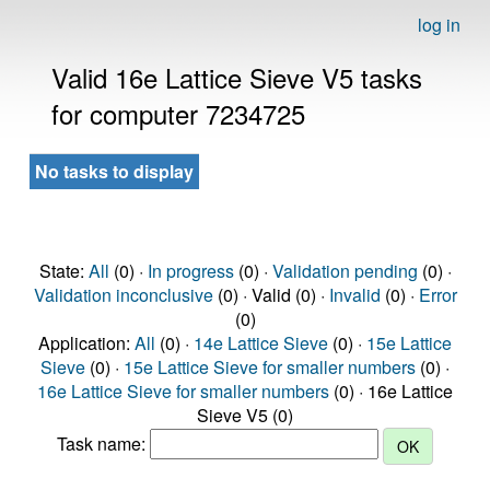
log in
Valid 16e Lattice Sieve V5 tasks
for computer 7234725
No tasks to display
State:
All
(0) ·
In progress
(0) ·
Validation pending
(0) ·
Validation inconclusive
(0) · Valid (0) ·
Invalid
(0) ·
Error
(0)
Application:
All
(0) ·
14e Lattice Sieve
(0) ·
15e Lattice
Sieve
(0) ·
15e Lattice Sieve for smaller numbers
(0) ·
16e Lattice Sieve for smaller numbers
(0) · 16e Lattice
Sieve V5 (0)
Task name: