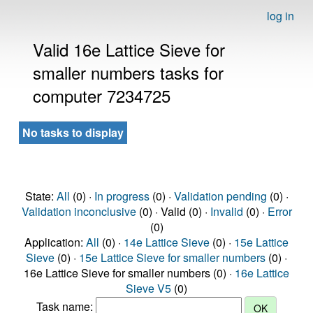
log in
Valid 16e Lattice Sieve for
smaller numbers tasks for
computer 7234725
No tasks to display
State:
All
(0) ·
In progress
(0) ·
Validation pending
(0) ·
Validation inconclusive
(0) · Valid (0) ·
Invalid
(0) ·
Error
(0)
Application:
All
(0) ·
14e Lattice Sieve
(0) ·
15e Lattice
Sieve
(0) ·
15e Lattice Sieve for smaller numbers
(0) ·
16e Lattice Sieve for smaller numbers (0) ·
16e Lattice
Sieve V5
(0)
Task name: