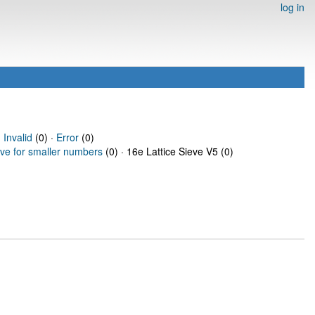
log in
·
Invalid
(0) ·
Error
(0)
eve for smaller numbers
(0) · 16e Lattice Sieve V5 (0)