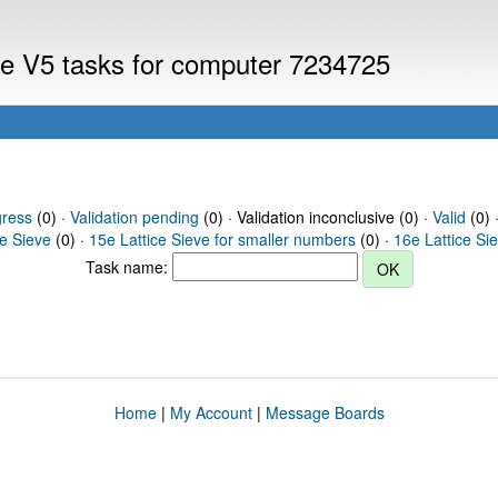
eve V5 tasks for computer 7234725
gress
(0) ·
Validation pending
(0) · Validation inconclusive (0) ·
Valid
(0) 
ce Sieve
(0) ·
15e Lattice Sieve for smaller numbers
(0) ·
16e Lattice Si
Task name:
Home
|
My Account
|
Message Boards