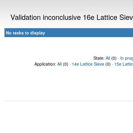
Validation inconclusive 16e Lattice Si
No tasks to display
State:
All
(0) ·
In pro
Application:
All
(0) ·
14e Lattice Sieve
(0) ·
15e Latti