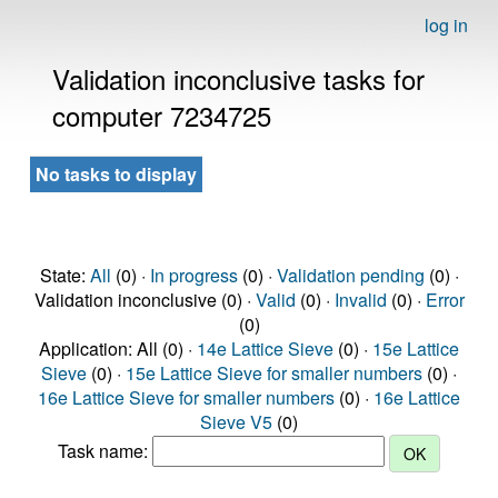
log in
Validation inconclusive tasks for
computer 7234725
No tasks to display
State:
All
(0) ·
In progress
(0) ·
Validation pending
(0) ·
Validation inconclusive (0) ·
Valid
(0) ·
Invalid
(0) ·
Error
(0)
Application: All (0) ·
14e Lattice Sieve
(0) ·
15e Lattice
Sieve
(0) ·
15e Lattice Sieve for smaller numbers
(0) ·
16e Lattice Sieve for smaller numbers
(0) ·
16e Lattice
Sieve V5
(0)
Task name: