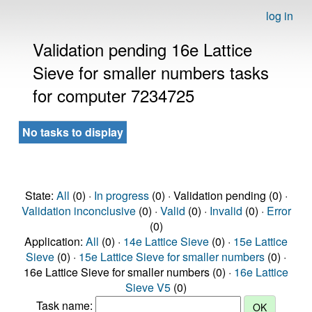
log in
Validation pending 16e Lattice
Sieve for smaller numbers tasks
for computer 7234725
No tasks to display
State:
All
(0) ·
In progress
(0) · Validation pending (0) ·
Validation inconclusive
(0) ·
Valid
(0) ·
Invalid
(0) ·
Error
(0)
Application:
All
(0) ·
14e Lattice Sieve
(0) ·
15e Lattice
Sieve
(0) ·
15e Lattice Sieve for smaller numbers
(0) ·
16e Lattice Sieve for smaller numbers (0) ·
16e Lattice
Sieve V5
(0)
Task name: