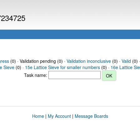
 7234725
gress
(0) · Validation pending (0) ·
Validation inconclusive
(0) ·
Valid
(0) 
ce Sieve
(0) ·
15e Lattice Sieve for smaller numbers
(0) ·
16e Lattice Si
Task name:
Home
|
My Account
|
Message Boards