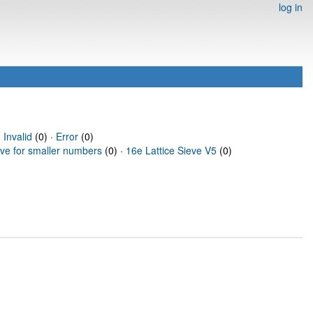
log in
·
Invalid
(0) ·
Error
(0)
eve for smaller numbers
(0) ·
16e Lattice Sieve V5
(0)