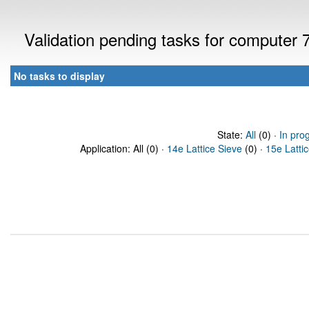
Validation pending tasks for computer
No tasks to display
State:
All
(0) ·
In pro
Application: All (0) ·
14e Lattice Sieve
(0) ·
15e Latti