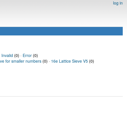
log in
·
Invalid
(0) ·
Error
(0)
eve for smaller numbers
(0) ·
16e Lattice Sieve V5
(0)