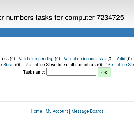
ller numbers tasks for computer 7234725
gress (0) ·
Validation pending
(0) ·
Validation inconclusive
(0) ·
Valid
(0) 
ce Sieve
(0) · 15e Lattice Sieve for smaller numbers (0) ·
16e Lattice Si
Task name:
Home
|
My Account
|
Message Boards