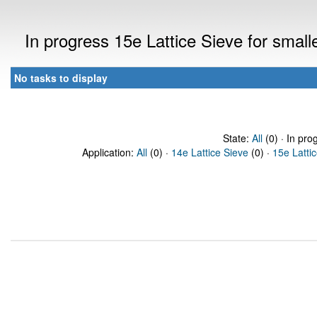
In progress 15e Lattice Sieve for sma
No tasks to display
State:
All
(0) · In pro
Application:
All
(0) ·
14e Lattice Sieve
(0) ·
15e Latti