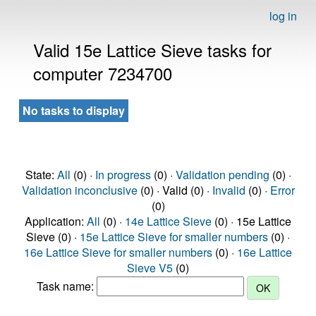
log in
Valid 15e Lattice Sieve tasks for
computer 7234700
No tasks to display
State:
All
(0) ·
In progress
(0) ·
Validation pending
(0) ·
Validation inconclusive
(0) · Valid (0) ·
Invalid
(0) ·
Error
(0)
Application:
All
(0) ·
14e Lattice Sieve
(0) · 15e Lattice
Sieve (0) ·
15e Lattice Sieve for smaller numbers
(0) ·
16e Lattice Sieve for smaller numbers
(0) ·
16e Lattice
Sieve V5
(0)
Task name: