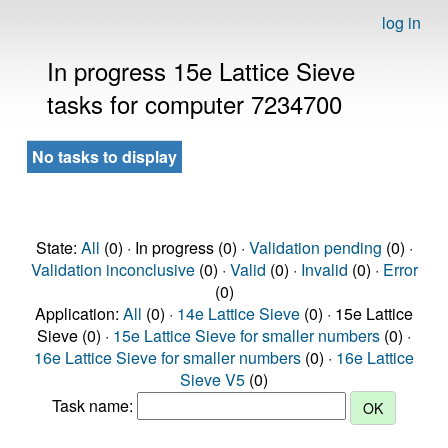
log in
In progress 15e Lattice Sieve
tasks for computer 7234700
No tasks to display
State:
All
(0) · In progress (0) ·
Validation pending
(0) ·
Validation inconclusive
(0) ·
Valid
(0) ·
Invalid
(0) ·
Error
(0)
Application:
All
(0) ·
14e Lattice Sieve
(0) · 15e Lattice
Sieve (0) ·
15e Lattice Sieve for smaller numbers
(0) ·
16e Lattice Sieve for smaller numbers
(0) ·
16e Lattice
Sieve V5
(0)
Task name: