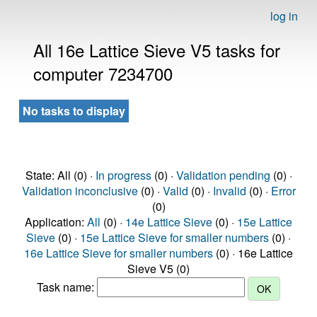
log in
All 16e Lattice Sieve V5 tasks for
computer 7234700
No tasks to display
State: All (0) ·
In progress
(0) ·
Validation pending
(0) ·
Validation inconclusive
(0) ·
Valid
(0) ·
Invalid
(0) ·
Error
(0)
Application:
All
(0) ·
14e Lattice Sieve
(0) ·
15e Lattice
Sieve
(0) ·
15e Lattice Sieve for smaller numbers
(0) ·
16e Lattice Sieve for smaller numbers
(0) · 16e Lattice
Sieve V5 (0)
Task name: