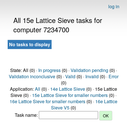
log in
All 15e Lattice Sieve tasks for
computer 7234700
No tasks to display
State: All (0) ·
In progress
(0) ·
Validation pending
(0) ·
Validation inconclusive
(0) ·
Valid
(0) ·
Invalid
(0) ·
Error
(0)
Application:
All
(0) ·
14e Lattice Sieve
(0) · 15e Lattice
Sieve (0) ·
15e Lattice Sieve for smaller numbers
(0) ·
16e Lattice Sieve for smaller numbers
(0) ·
16e Lattice
Sieve V5
(0)
Task name: