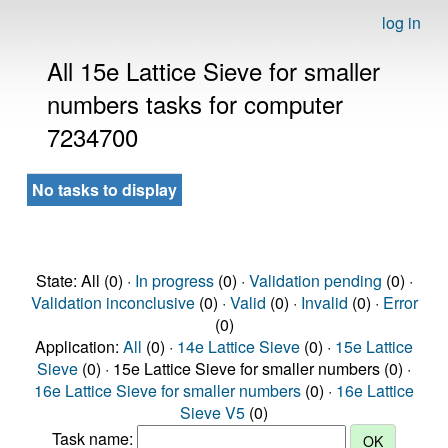
log in
All 15e Lattice Sieve for smaller
numbers tasks for computer
7234700
No tasks to display
State: All (0) ·
In progress
(0) ·
Validation pending
(0) ·
Validation inconclusive
(0) ·
Valid
(0) ·
Invalid
(0) ·
Error
(0)
Application:
All
(0) ·
14e Lattice Sieve
(0) ·
15e Lattice
Sieve
(0) · 15e Lattice Sieve for smaller numbers (0) ·
16e Lattice Sieve for smaller numbers
(0) ·
16e Lattice
Sieve V5
(0)
Task name: