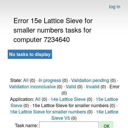
log in
Error 15e Lattice Sieve for
smaller numbers tasks for
computer 7234640
No tasks to display
State:
All
(0) ·
In progress
(0) ·
Validation pending
(0) ·
Validation inconclusive
(0) ·
Valid
(0) ·
Invalid
(0) · Error
(0)
Application:
All
(0) ·
14e Lattice Sieve
(0) ·
15e Lattice
Sieve
(0) · 15e Lattice Sieve for smaller numbers (0) ·
16e Lattice Sieve for smaller numbers
(0) ·
16e Lattice
Sieve V5
(0)
Task name: