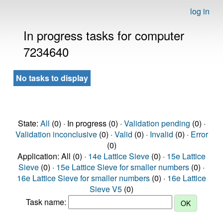
log in
In progress tasks for computer
7234640
No tasks to display
State:
All
(0) · In progress (0) ·
Validation pending
(0) ·
Validation inconclusive
(0) ·
Valid
(0) ·
Invalid
(0) ·
Error
(0)
Application: All (0) ·
14e Lattice Sieve
(0) ·
15e Lattice
Sieve
(0) ·
15e Lattice Sieve for smaller numbers
(0) ·
16e Lattice Sieve for smaller numbers
(0) ·
16e Lattice
Sieve V5
(0)
Task name: