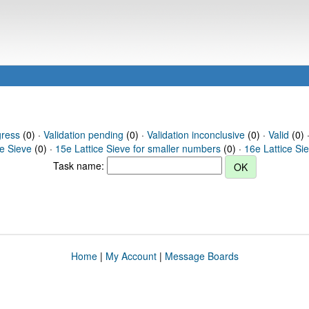
gress
(0) ·
Validation pending
(0) ·
Validation inconclusive
(0) ·
Valid
(0) 
ce Sieve
(0) ·
15e Lattice Sieve for smaller numbers
(0) ·
16e Lattice Si
Task name:
Home
|
My Account
|
Message Boards