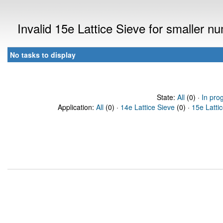
Invalid 15e Lattice Sieve for smaller 
No tasks to display
State:
All
(0) ·
In pro
Application:
All
(0) ·
14e Lattice Sieve
(0) ·
15e Latti