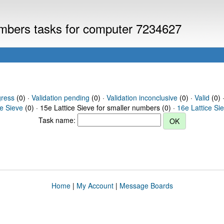
numbers tasks for computer 7234627
gress
(0) ·
Validation pending
(0) ·
Validation inconclusive
(0) ·
Valid
(0) ·
ce Sieve
(0) · 15e Lattice Sieve for smaller numbers (0) ·
16e Lattice Si
Task name:
Home
|
My Account
|
Message Boards