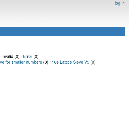
log in
 Invalid (0) ·
Error
(0)
eve for smaller numbers
(0) ·
16e Lattice Sieve V5
(0)