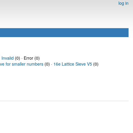
log in
·
Invalid
(0) · Error (0)
eve for smaller numbers
(0) ·
16e Lattice Sieve V5
(0)