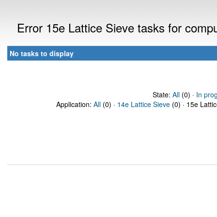
Error 15e Lattice Sieve tasks for com
No tasks to display
State:
All
(0) ·
In pro
Application:
All
(0) ·
14e Lattice Sieve
(0) · 15e Latti