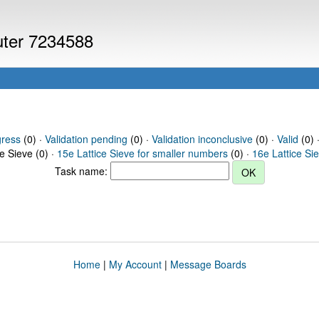
puter 7234588
gress
(0) ·
Validation pending
(0) ·
Validation inconclusive
(0) ·
Valid
(0) 
ce Sieve (0) ·
15e Lattice Sieve for smaller numbers
(0) ·
16e Lattice Si
Task name:
Home
|
My Account
|
Message Boards