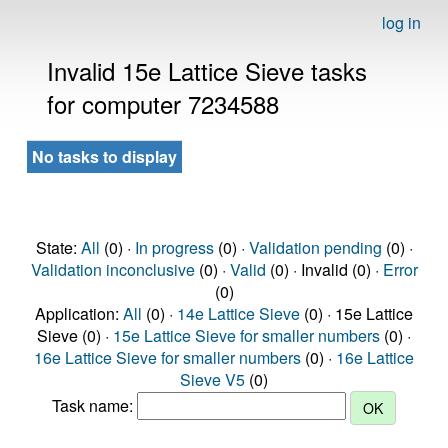
log in
Invalid 15e Lattice Sieve tasks
for computer 7234588
No tasks to display
State:
All
(0) ·
In progress
(0) ·
Validation pending
(0) ·
Validation inconclusive
(0) ·
Valid
(0) · Invalid (0) ·
Error
(0)
Application:
All
(0) ·
14e Lattice Sieve
(0) · 15e Lattice
Sieve (0) ·
15e Lattice Sieve for smaller numbers
(0) ·
16e Lattice Sieve for smaller numbers
(0) ·
16e Lattice
Sieve V5
(0)
Task name: