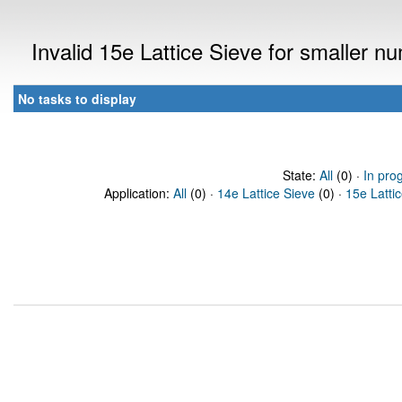
Invalid 15e Lattice Sieve for smaller 
No tasks to display
State:
All
(0) ·
In pro
Application:
All
(0) ·
14e Lattice Sieve
(0) ·
15e Latti