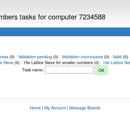
numbers tasks for computer 7234588
gress
(0) ·
Validation pending
(0) ·
Validation inconclusive
(0) ·
Valid
(0) ·
ce Sieve
(0) · 15e Lattice Sieve for smaller numbers (0) ·
16e Lattice Si
Task name:
Home
|
My Account
|
Message Boards