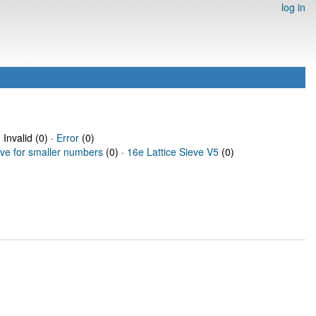
log in
 Invalid (0) ·
Error
(0)
eve for smaller numbers
(0) ·
16e Lattice Sieve V5
(0)