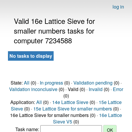
log in
Valid 16e Lattice Sieve for
smaller numbers tasks for
computer 7234588
No tasks to display
State:
All
(0) ·
In progress
(0) ·
Validation pending
(0) ·
Validation inconclusive
(0) · Valid (0) ·
Invalid
(0) ·
Error
(0)
Application:
All
(0) ·
14e Lattice Sieve
(0) ·
15e Lattice
Sieve
(0) ·
15e Lattice Sieve for smaller numbers
(0) ·
16e Lattice Sieve for smaller numbers (0) ·
16e Lattice
Sieve V5
(0)
Task name: