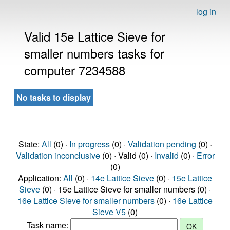
log in
Valid 15e Lattice Sieve for
smaller numbers tasks for
computer 7234588
No tasks to display
State:
All
(0) ·
In progress
(0) ·
Validation pending
(0) ·
Validation inconclusive
(0) · Valid (0) ·
Invalid
(0) ·
Error
(0)
Application:
All
(0) ·
14e Lattice Sieve
(0) ·
15e Lattice
Sieve
(0) · 15e Lattice Sieve for smaller numbers (0) ·
16e Lattice Sieve for smaller numbers
(0) ·
16e Lattice
Sieve V5
(0)
Task name: