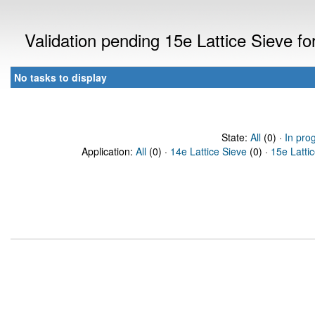
Validation pending 15e Lattice Sieve f
No tasks to display
State:
All
(0) ·
In pro
Application:
All
(0) ·
14e Lattice Sieve
(0) ·
15e Latti