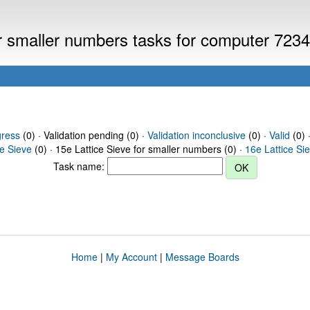
or smaller numbers tasks for computer 723
gress
(0) · Validation pending (0) ·
Validation inconclusive
(0) ·
Valid
(0) 
ce Sieve
(0) · 15e Lattice Sieve for smaller numbers (0) ·
16e Lattice Si
Task name:
Home
|
My Account
|
Message Boards