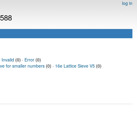
log in
4588
·
Invalid
(0) ·
Error
(0)
eve for smaller numbers
(0) ·
16e Lattice Sieve V5
(0)