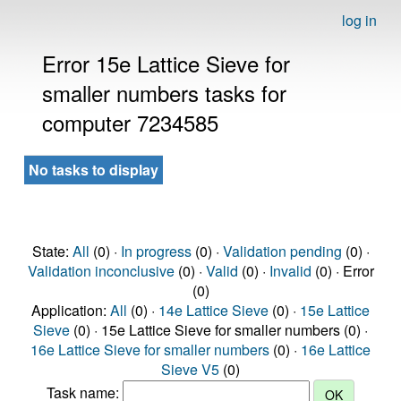
log in
Error 15e Lattice Sieve for
smaller numbers tasks for
computer 7234585
No tasks to display
State:
All
(0) ·
In progress
(0) ·
Validation pending
(0) ·
Validation inconclusive
(0) ·
Valid
(0) ·
Invalid
(0) · Error
(0)
Application:
All
(0) ·
14e Lattice Sieve
(0) ·
15e Lattice
Sieve
(0) · 15e Lattice Sieve for smaller numbers (0) ·
16e Lattice Sieve for smaller numbers
(0) ·
16e Lattice
Sieve V5
(0)
Task name: