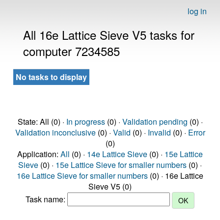
log in
All 16e Lattice Sieve V5 tasks for
computer 7234585
No tasks to display
State: All (0) ·
In progress
(0) ·
Validation pending
(0) ·
Validation inconclusive
(0) ·
Valid
(0) ·
Invalid
(0) ·
Error
(0)
Application:
All
(0) ·
14e Lattice Sieve
(0) ·
15e Lattice
Sieve
(0) ·
15e Lattice Sieve for smaller numbers
(0) ·
16e Lattice Sieve for smaller numbers
(0) · 16e Lattice
Sieve V5 (0)
Task name: