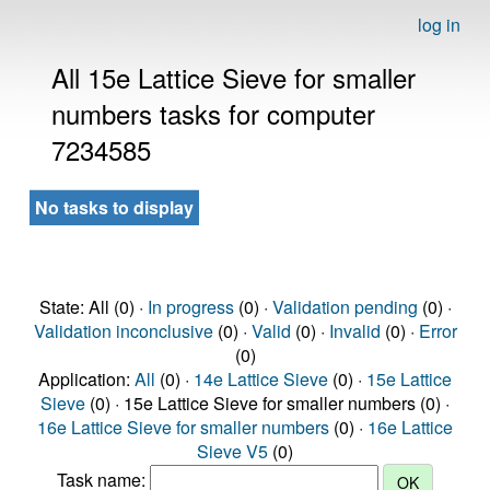
log in
All 15e Lattice Sieve for smaller
numbers tasks for computer
7234585
No tasks to display
State: All (0) ·
In progress
(0) ·
Validation pending
(0) ·
Validation inconclusive
(0) ·
Valid
(0) ·
Invalid
(0) ·
Error
(0)
Application:
All
(0) ·
14e Lattice Sieve
(0) ·
15e Lattice
Sieve
(0) · 15e Lattice Sieve for smaller numbers (0) ·
16e Lattice Sieve for smaller numbers
(0) ·
16e Lattice
Sieve V5
(0)
Task name: